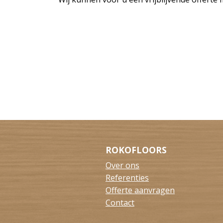
ROKOFLOORS
Over ons
Referenties
Offerte aanvragen
Contact