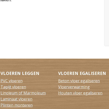
VLOEREN LEGGEN
VLOEREN EGALISEREN
PVC vloeren
Beton vloer egaliseren
Tapijt vloeren
Vloerverwarming
Linoleum of Marmoleum
Houten vloer egaliseren
Laminaat vloeren
Plinten monteren